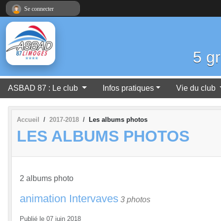
Panneau de gestion des cookies
Se connecter
5 g
ASBAD 87 : Le club
Infos pratiques
Vie du club
Accueil
2017-2018
Les albums photos
LES ALBUMS PHOTOS
2 albums photo
animation Intervaves
3 photos
Publié le
07 juin 2018