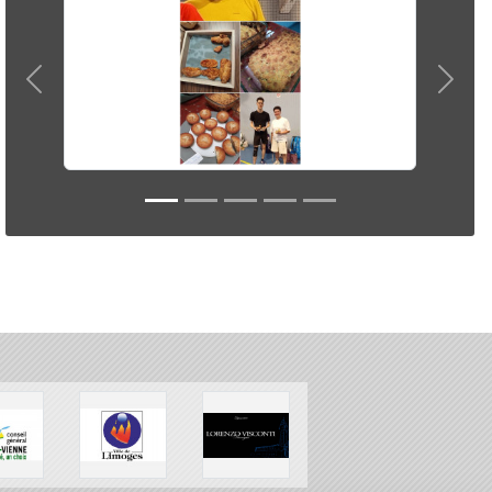
Précedent
Suiva