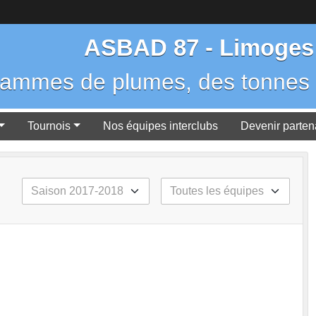
ASBAD 87 - Limoges
rammes de plumes, des tonnes 
Tournois
Nos équipes interclubs
Devenir parten